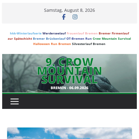
Skip
Samstag, August 8, 2026
to
content
hkk-Winterlaufserie
Werderseelauf
Frauenlauf Bremen
Bremer Firmenlauf
zur Spätschicht
Bremer Brückenlauf
OT-Bremen Run
Crow Mountain Survival
Halloween Run Bremen
Silvesterlauf Bremen