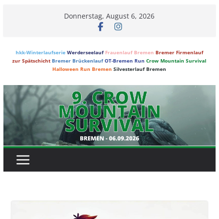
Skip
Donnerstag, August 6, 2026
to
content
hkk-Winterlaufserie
Werderseelauf
Frauenlauf Bremen
Bremer Firmenlauf
zur Spätschicht
Bremer Brückenlauf
OT-Bremen Run
Crow Mountain Survival
Halloween Run Bremen
Silvesterlauf Bremen