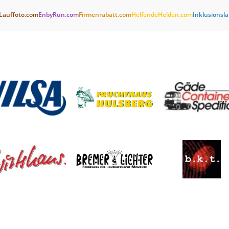
Lauffoto.com
EnbyRun.com
Firmenrabatt.com
HelfendeHelden.com
Inklusionsl