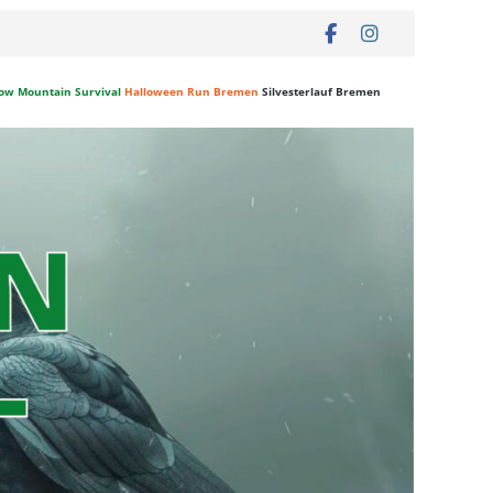
ow Mountain Survival
Halloween Run Bremen
Silvesterlauf Bremen