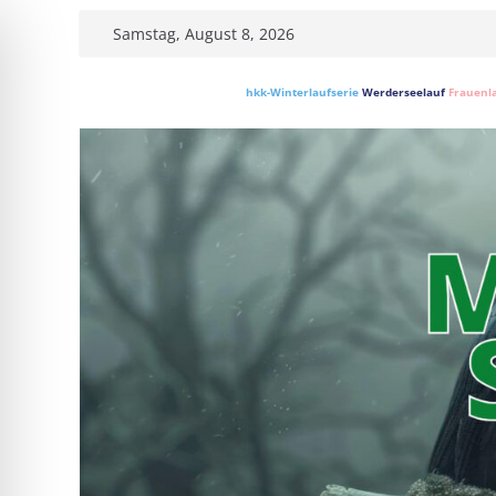
Skip
Samstag, August 8, 2026
to
content
hkk-Winterlaufserie
Werderseelauf
Frauenl